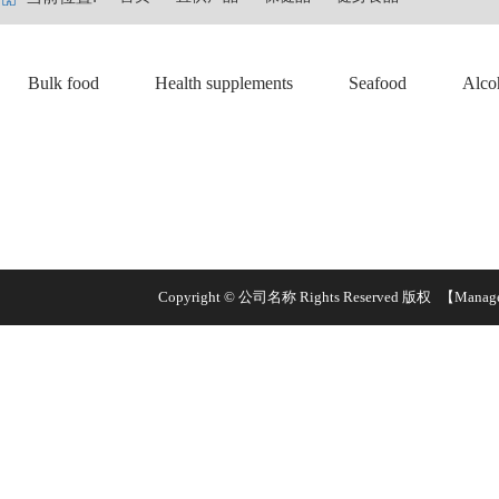
Bulk food
Health supplements
Seafood
Alco
Copyright © 公司名称 Rights Reserved 版权
【Manag